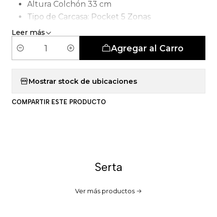
Altura Colchón 33 cm
Tipo de Carcasa: Pocket 5 Zonas
Leer más
Agregar al Carro
C
a
n
Mostrar stock de ubicaciones
t
COMPARTIR ESTE PRODUCTO
i
d
a
d
Serta
Ver más productos