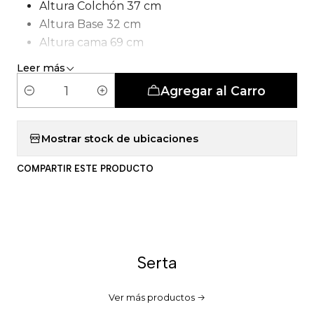
Altura Colchón 37 cm
Altura Base 32 cm
Altura cama 69 cm
Tipo de Carcasa: Pocket smartcomfort
Leer más
Agregar al Carro
C
a
n
Mostrar stock de ubicaciones
t
COMPARTIR ESTE PRODUCTO
i
d
a
d
Serta
Ver más productos