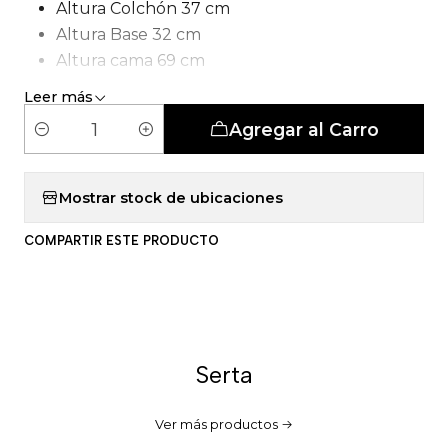
Altura Colchón 37 cm
Altura Base 32 cm
Altura cama 69 cm
Tipo de Carcasa: Pocket smartcomfort
Leer más
Agregar al Carro
C
a
n
Mostrar stock de ubicaciones
t
COMPARTIR ESTE PRODUCTO
i
d
a
d
Serta
Ver más productos