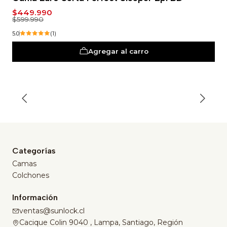
$449.990
$599.990
5.0
(1)
Agregar al carro
Categorías
Camas
Colchones
Información
ventas@sunlock.cl
Cacique Colin 9040 , Lampa, Santiago, Región