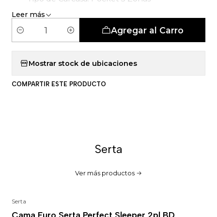
Leer más
Agregar al Carro
C
a
n
Mostrar stock de ubicaciones
t
COMPARTIR ESTE PRODUCTO
i
d
a
d
Serta
Ver más productos
Serta
-25%
Cama Euro Serta Perfect Sleeper 2pl BD