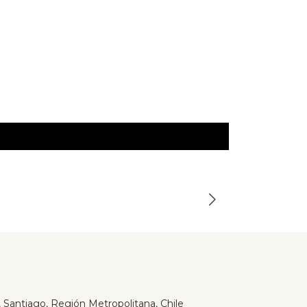
Serta
-24%
Cama Serta
$649.990
$859.990
 Santiago, Región Metropolitana, Chile