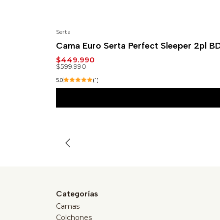
Serta
-25%
Cama Euro Serta Perfect Sleeper 2pl B
$449.990
$599.990
5.0
(1)
Categorías
Camas
Colchones