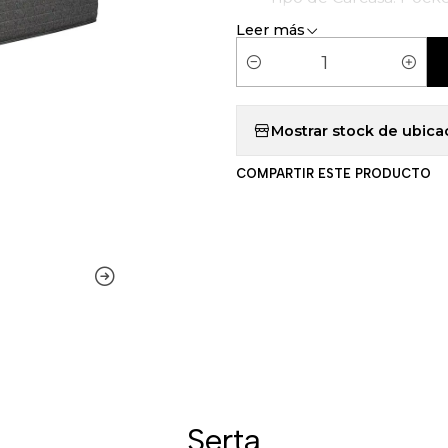
Leer más
C
a
n
Mostrar stock de ubica
t
COMPARTIR ESTE PRODUCTO
i
d
a
d
Serta