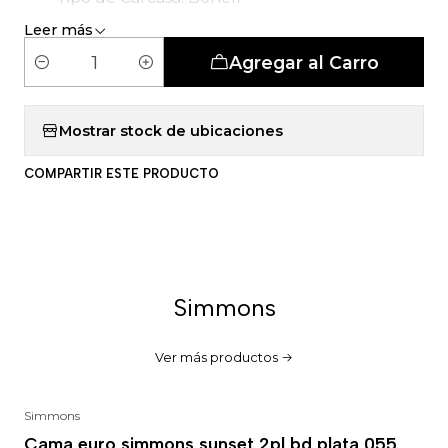
Leer más
Agregar al Carro
C
a
n
Mostrar stock de ubicaciones
t
COMPARTIR ESTE PRODUCTO
i
d
a
d
Simmons
Ver más productos
Simmons
-43%
Cama euro simmons sunset 2pl bd plata 055