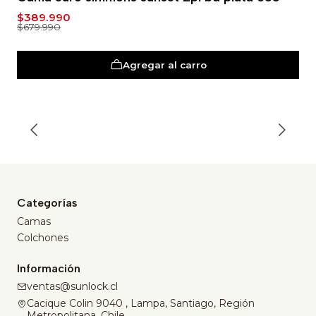
$389.990
$679.990
Agregar al carro
Categorías
Camas
Colchones
Información
ventas@sunlock.cl
Cacique Colin 9040 , Lampa, Santiago, Región
Metropolitana, Chile