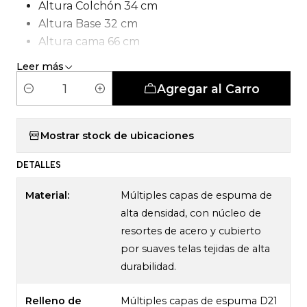
Altura Colchón 34 cm
Altura Base 32 cm
Altura cama 66 cm
Tipo de Carcasa: Pocket 5 Zonas
Leer más
Agregar al Carro
C
a
n
Mostrar stock de ubicaciones
t
DETALLES
i
d
Material:
Múltiples capas de espuma de
a
alta densidad, con núcleo de
d
resortes de acero y cubierto
por suaves telas tejidas de alta
durabilidad.
Relleno de
Múltiples capas de espuma D21