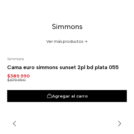
Simmons
Ver más productos
Simmons
-43%
Cama euro simmons sunset 2pl bd plata 055
$389.990
$679.990
Agregar al carro