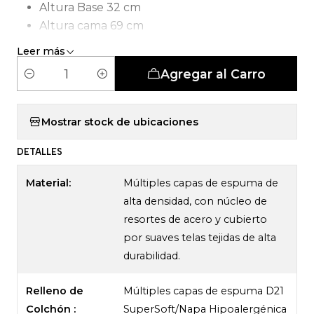
Altura Base 32 cm
Altura cama 69 cm
Tipo de Carcasa: Pocket Smartcomfort
Leer más
Agregar al Carro
C
a
n
Mostrar stock de ubicaciones
t
DETALLES
i
d
Material:
Múltiples capas de espuma de
a
alta densidad, con núcleo de
d
resortes de acero y cubierto
por suaves telas tejidas de alta
durabilidad.
Relleno de
Múltiples capas de espuma D21
Colchón :
SuperSoft/Napa Hipoalergénica