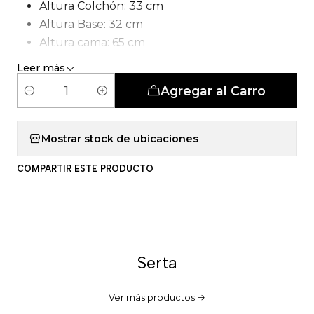
Altura Colchón: 33 cm
Altura Base: 32 cm
Altura cama: 65 cm
Tipo de Carcasa: Pocket 5 Zonas
Leer más
Número de patas: 6 patas
Agregar al Carro
C
a
n
Mostrar stock de ubicaciones
t
COMPARTIR ESTE PRODUCTO
i
d
a
d
Serta
Ver más productos