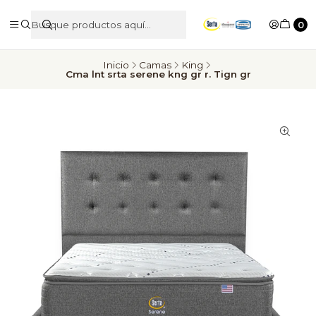
0
Inicio
Camas
King
Cma lnt srta serene kng gr r. Tign gr