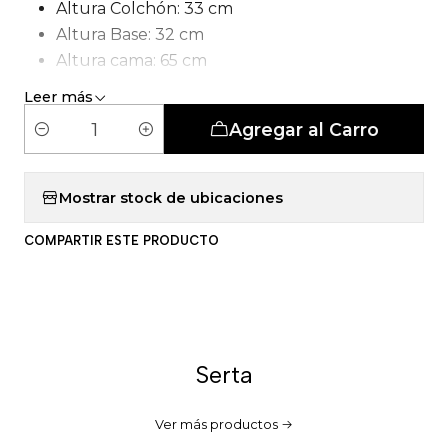
Altura Colchón: 33 cm
Altura Base: 32 cm
Altura cama: 65 cm
Tipo de Carcasa: Pocket 5 Zonas
Leer más
Número de patas: 6 patas
Agregar al Carro
C
a
n
Mostrar stock de ubicaciones
t
COMPARTIR ESTE PRODUCTO
i
d
a
d
Serta
Ver más productos