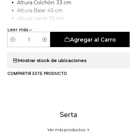
Altura Colchón: 33 cm
Altura Base: 43 cm
Altura cama: 76 cm
Tipo de Carcasa: Pocket 5 Zonas
Leer más
Número de patas: 6 patas
Agregar al Carro
C
a
n
Mostrar stock de ubicaciones
t
COMPARTIR ESTE PRODUCTO
i
d
a
d
Serta
Ver más productos