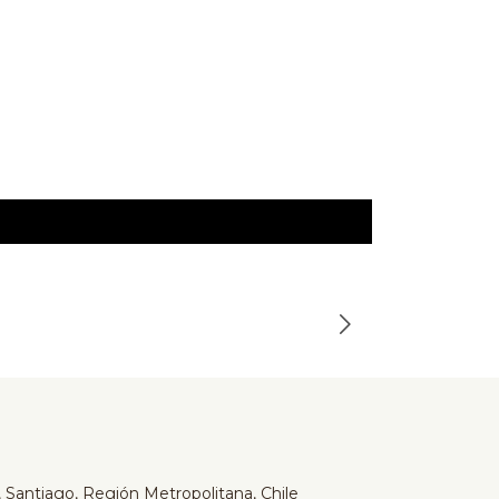
Serta
-24%
Cama Serta
$649.990
$859.990
 Santiago, Región Metropolitana, Chile