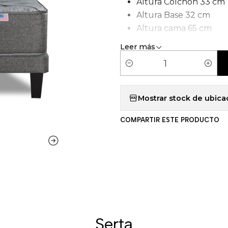
Altura Colchón 33 cm
Altura Base 32 cm
Altura cama 65 cm
Tipo de Carcasa: Pock
Leer más
C
a
n
Mostrar stock de ubica
t
COMPARTIR ESTE PRODUCTO
i
d
a
d
Serta