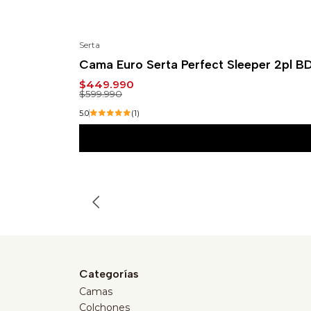
Serta
-25%
Cama Euro Serta Perfect Sleeper 2pl B
$449.990
$599.990
5.0
(1)
Categorías
Camas
Colchones