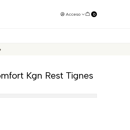
Acceso
0
e
fort Kgn Rest Tignes