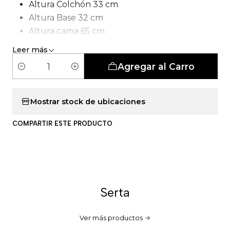
Altura Colchón 33 cm
Altura Base 32 cm
Altura cama 65 cm
Tipo de Carcasa: Pocket 5 Zonas
Leer más
Agregar al Carro
C
a
n
Mostrar stock de ubicaciones
t
COMPARTIR ESTE PRODUCTO
i
d
a
d
Serta
Ver más productos