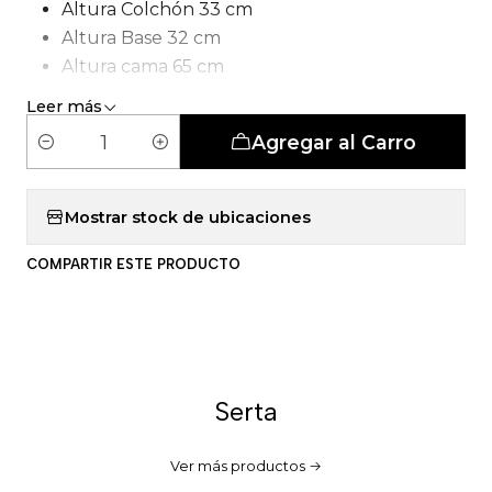
Altura Colchón 33 cm
Altura Base 32 cm
Altura cama 65 cm
Tipo de Carcasa: Pocket 5 Zonas
Leer más
Agregar al Carro
C
a
n
Mostrar stock de ubicaciones
t
COMPARTIR ESTE PRODUCTO
i
d
a
d
Serta
Ver más productos