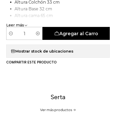
Altura Colchón 33 cm
Altura Base 32 cm
Altura cama 65 cm
Tipo de Carcasa: Pocket 5 Zonas
Leer más
Agregar al Carro
C
a
n
Mostrar stock de ubicaciones
t
COMPARTIR ESTE PRODUCTO
i
d
a
d
Serta
Ver más productos