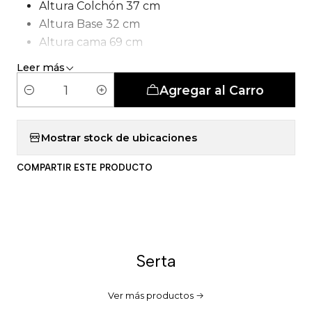
Altura Colchón 37 cm
Altura Base 32 cm
Altura cama 69 cm
Tipo de Carcasa: Pocket smartcomfort
Leer más
Agregar al Carro
C
a
n
Mostrar stock de ubicaciones
t
COMPARTIR ESTE PRODUCTO
i
d
a
d
Serta
Ver más productos