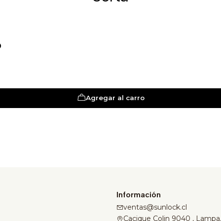
D
Agregar al carro
Información
ventas@sunlock.cl
Cacique Colin 9040 , Lampa,