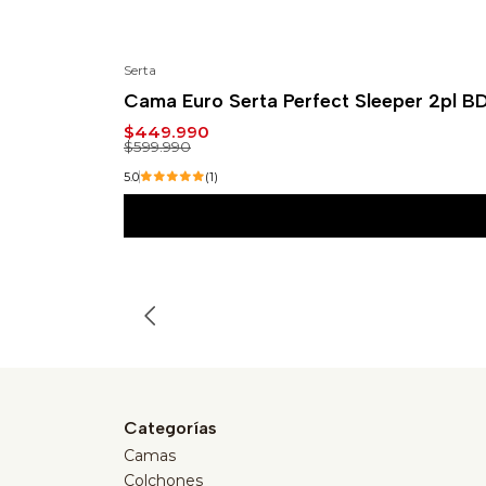
Serta
-25%
Cama Euro Serta Perfect Sleeper 2pl B
$449.990
$599.990
5.0
(1)
Categorías
Camas
Colchones