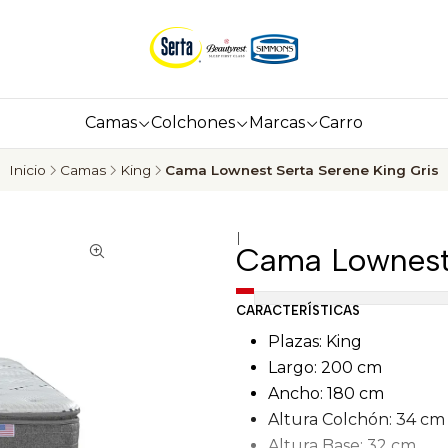
Camas
Colchones
Marcas
Carro
Inicio
Camas
King
Cama Lownest Serta Serene King Gris
|
Cama Lownest 
CARACTERÍSTICAS
Plazas: King
Largo: 200 cm
Ancho: 180 cm
Altura Colchón: 34 cm
Altura Base: 32 cm