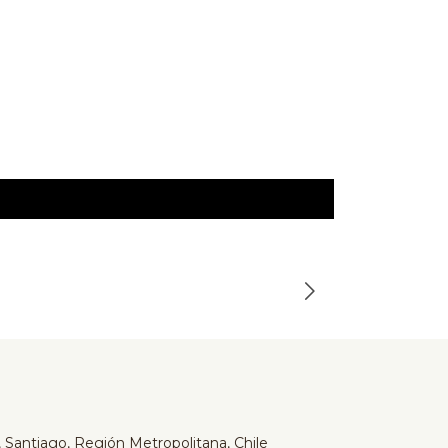
Serta
-24%
Cama Serta
$649.990
$859.990
 Santiago, Región Metropolitana, Chile