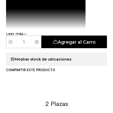
Leer más
Agregar al Carro
C
a
n
Mostrar stock de ubicaciones
t
COMPARTIR ESTE PRODUCTO
i
d
a
d
2 Plazas