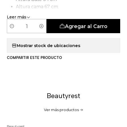
Altura cama 67 cm
Tipo de Carcasa: Pocket 5 Zonas
Leer más
Agregar al Carro
C
a
n
Mostrar stock de ubicaciones
t
COMPARTIR ESTE PRODUCTO
i
d
a
d
Beautyrest
Ver más productos
Beautyrest