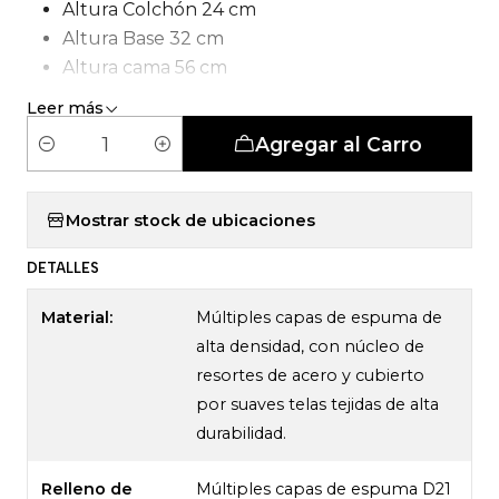
Altura Colchón 24 cm
Altura Base 32 cm
Altura cama 56 cm
Tipo de Carcasa: Bonell
Leer más
Agregar al Carro
C
a
n
Mostrar stock de ubicaciones
t
DETALLES
i
d
Material:
Múltiples capas de espuma de
a
alta densidad, con núcleo de
d
resortes de acero y cubierto
por suaves telas tejidas de alta
durabilidad.
Relleno de
Múltiples capas de espuma D21