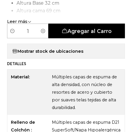
Altura Base 32 cm
Altura cama 69 cm
Tipo de Carcasa: Pocket Smartcomfort
Leer más
Agregar al Carro
C
a
n
Mostrar stock de ubicaciones
t
DETALLES
i
d
Material:
Múltiples capas de espuma de
Redefine tu experiencia de descanso con la cama Simmons
a
alta densidad, con núcleo de
Su diseño moderno y sofisticado no solo
SKY.
d
resortes de acero y cubierto
elevará la estética de tu dormitorio, sino que
por suaves telas tejidas de alta
también revolucionará tus noches. El sistema de
durabilidad.
resortes Multizona se adapta a cada contorno de
tu cuerpo, brindando un soporte personalizado,
Relleno de
Múltiples capas de espuma D21
mientras que la Espuma Ultrasoft te envuelve en
Colchón :
SuperSoft/Napa Hipoalergénica