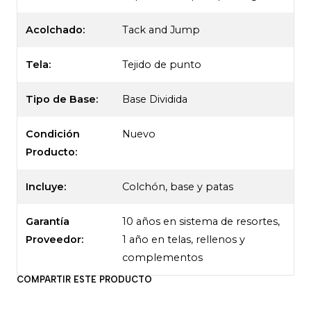
una nube de confort inigualable.
Acolchado:
Tack and Jump
La nueva imagen de la Simmons SKY no solo
refleja su elegancia, sino también la calidad de sus
Tela:
Tejido de punto
materiales, como su suave tela tejida de punto de
alto gramaje (400 gr/m2) y su estructura
Tipo de Base:
Base Dividida
acolchada de espuma Ultrasoft D-30,
garantizando un descanso profundo y reparador.
Condición
Nuevo
Con Simmons Sky, cada mañana será un
Producto:
despertar revitalizante.
Incluye:
Colchón, base y patas
Altura Colchón 37 cm
Garantía
10 años en sistema de resortes,
Altura Base 32 cm
Proveedor:
1 año en telas, rellenos y
Ancho 180 cm
complementos
Largo 200 cm
COMPARTIR ESTE PRODUCTO
Dimensiones con Base 180x200x69 cm
Material: Algodón - Poliester