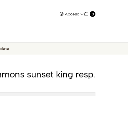
Acceso
0
plata
mons sunset king resp.