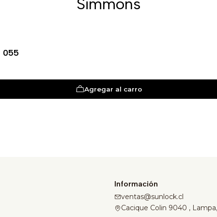
Simmons
a 055
Agregar al carro
Información
ventas@sunlock.cl
Cacique Colin 9040 , Lampa,