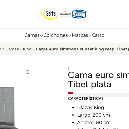
Camas
Colchones
Marcas
Carro
o
Camas
King
Cama euro simmons sunset king resp. Tibet 
|
Cama euro sim
Tibet plata
CARACTERÍSTICAS
Plazas: King
Largo: 200 cm
Ancho: 180 cm