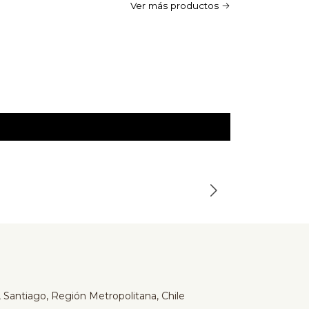
Ver más productos
Simmons
-37%
Colchón si
$219.990
$349.990
 Santiago, Región Metropolitana, Chile