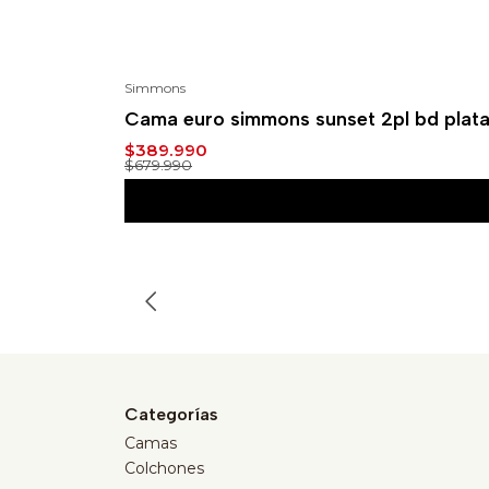
Simmons
-43%
Cama euro simmons sunset 2pl bd plat
$389.990
$679.990
Categorías
Camas
Colchones