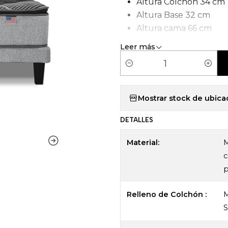
Altura Colchón 34 cm
Altura Base 32 cm
Altura cama 66 cm
Tipo de Carcasa: Pock
Leer más
C
a
n
Mostrar stock de ubica
t
DETALLES
i
d
Material:
M
a
c
d
p
Relleno de Colchón :
M
S