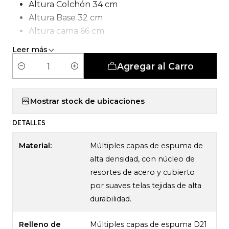
Altura Colchón 34 cm
Altura Base 32 cm
Altura cama 66 cm
Tipo de Carcasa: Pocket 5 Zonas
Leer más
Agregar al Carro
C
a
n
Mostrar stock de ubicaciones
t
DETALLES
i
d
Material:
Múltiples capas de espuma de
a
alta densidad, con núcleo de
d
resortes de acero y cubierto
por suaves telas tejidas de alta
durabilidad.
Relleno de
Múltiples capas de espuma D21