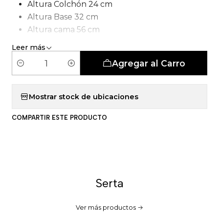
Altura Colchón 24 cm
Altura Base 32 cm
Altura cama 56 cm
Tipo de Carcasa: Bonell
Leer más
Agregar al Carro
C
a
n
Mostrar stock de ubicaciones
t
COMPARTIR ESTE PRODUCTO
i
d
a
d
Serta
Ver más productos