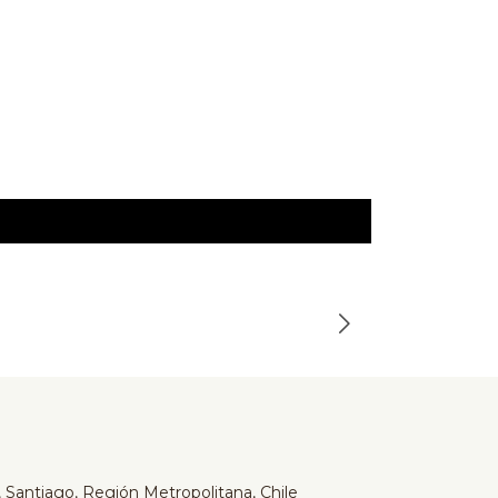
Serta
-24%
Cama Serta
$649.990
$859.990
 Santiago, Región Metropolitana, Chile