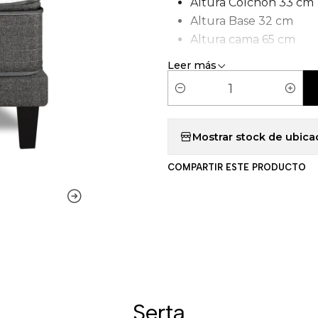
Altura Colchón 33 cm
Altura Base 32 cm
Altura cama 65 cm
Tipo de Carcasa: Pock
Leer más
C
a
n
Mostrar stock de ubica
t
COMPARTIR ESTE PRODUCTO
i
d
a
d
Serta