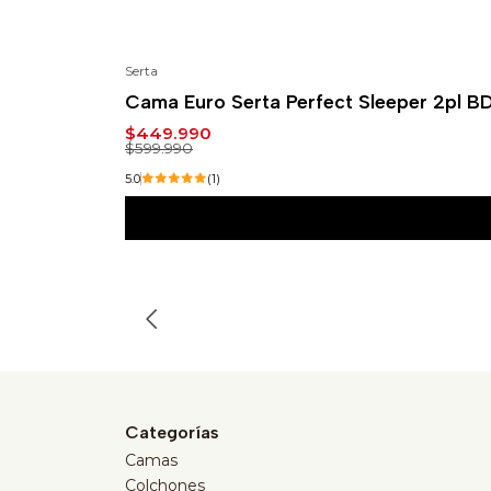
Serta
-25%
Cama Euro Serta Perfect Sleeper 2pl B
$449.990
$599.990
5.0
(1)
Categorías
Camas
Colchones