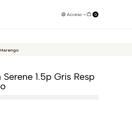
Acceso
0
s Marengo
 Serene 1.5p Gris Resp
go