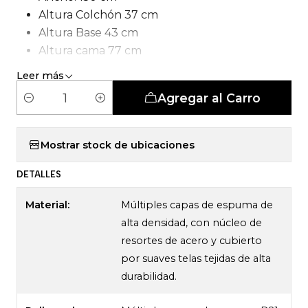
Altura Colchón 37 cm
Altura Base 43 cm
Altura cama 77 cm
Tipo de Carcasa: Pocket Smartcomfort
Leer más
Agregar al Carro
C
a
n
Mostrar stock de ubicaciones
t
DETALLES
i
d
Material:
Múltiples capas de espuma de
a
alta densidad, con núcleo de
d
resortes de acero y cubierto
por suaves telas tejidas de alta
durabilidad.