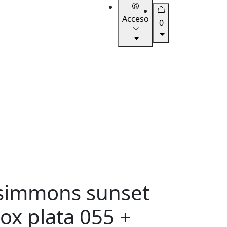
Acceso
0
simmons sunset
box plata 055 +