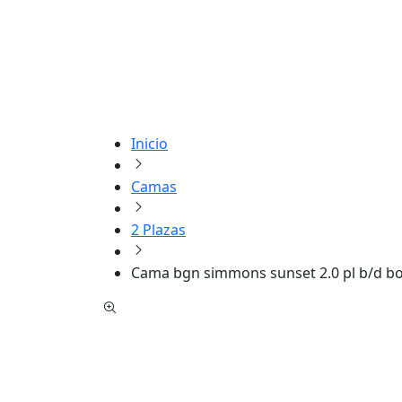
Inicio
Camas
2 Plazas
Cama bgn simmons sunset 2.0 pl b/d box 