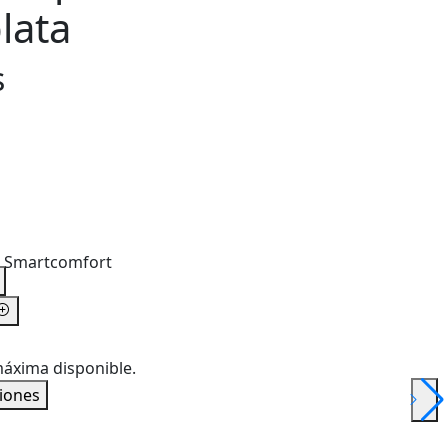
plata
s
t Smartcomfort
máxima disponible.
iones