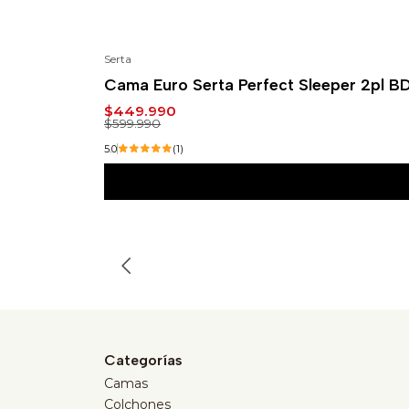
Serta
-25%
Cama Euro Serta Perfect Sleeper 2pl B
$449.990
$599.990
5.0
(1)
Categorías
Camas
Colchones