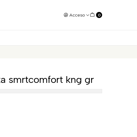
Acceso
0
a smrtcomfort kng gr