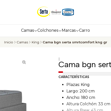
Camas
Colchones
Marcas
Carro
Inicio
Camas
King
Cama bgn serta smrtcomfort kng gr
|
Cama bgn sert
CARACTERÍSTICAS
Plazas: King
Largo: 200 cm
Ancho: 180 cm
Altura Colchón: 33 cm
Altura Base: 43 cm