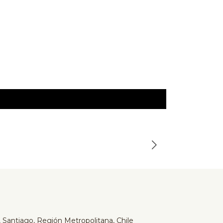
Serta
-24%
Cama Serta
$649.990
$859.990
 Santiago, Región Metropolitana, Chile