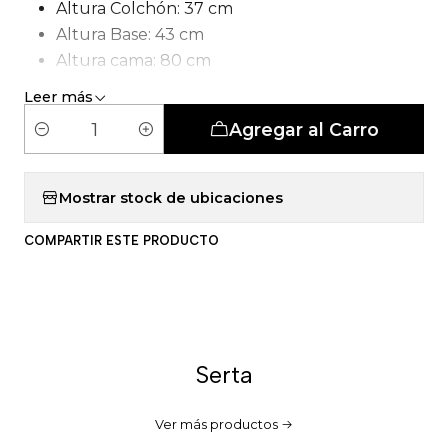
Altura Colchón: 37 cm
Altura Base: 43 cm
Altura cama: 80 cm
Tipo de Carcasa: Pocket smartcomfort
Leer más
Número de patas: 6 patas
Agregar al Carro
C
a
n
Mostrar stock de ubicaciones
t
COMPARTIR ESTE PRODUCTO
i
d
a
d
Serta
Ver más productos