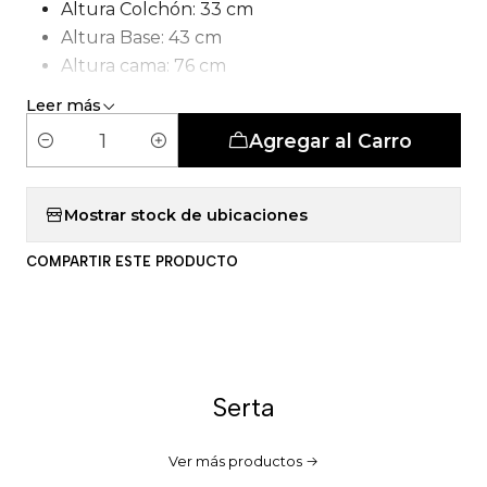
Altura Colchón: 33 cm
Altura Base: 43 cm
Altura cama: 76 cm
Tipo de Carcasa: Pocket 5 Zonas
Leer más
Número de patas: 6 patas
Agregar al Carro
C
a
n
Mostrar stock de ubicaciones
t
COMPARTIR ESTE PRODUCTO
i
d
a
d
Serta
Ver más productos