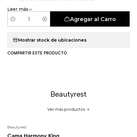
Leer más
Agregar al Carro
C
a
n
Mostrar stock de ubicaciones
t
COMPARTIR ESTE PRODUCTO
i
d
a
d
Beautyrest
Ver más productos
Beautyrest
-18%
Cama Harmony King