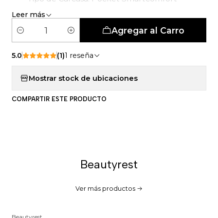
Leer más
Agregar al Carro
C
a
5.0
(1)
1 reseña
n
t
Mostrar stock de ubicaciones
i
d
COMPARTIR ESTE PRODUCTO
a
d
Beautyrest
Ver más productos
Beautyrest