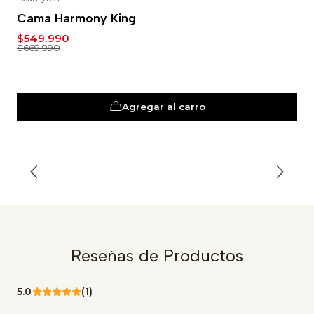
-18%
Cama Harmony King
$549.990
$669.990
Agregar al carro
Reseñas de Productos
5.0
(1)