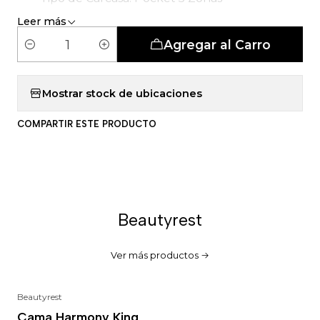
Leer más
Agregar al Carro
C
a
n
Mostrar stock de ubicaciones
t
COMPARTIR ESTE PRODUCTO
i
d
a
d
Beautyrest
Ver más productos
Beautyrest
-18%
Cama Harmony King