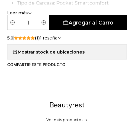
Tipo de Carcasa: Pocket Smartcomfort
Leer más
Agregar al Carro
C
a
5.0
(1)
1 reseña
n
t
Mostrar stock de ubicaciones
i
d
COMPARTIR ESTE PRODUCTO
a
d
Beautyrest
Ver más productos