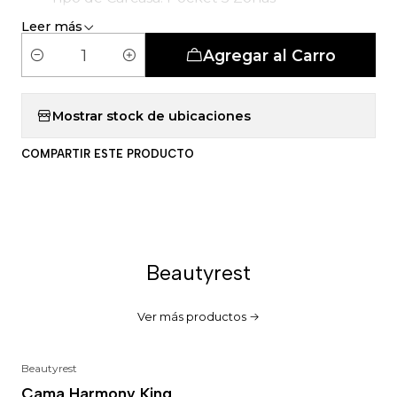
Leer más
Agregar al Carro
C
a
n
Mostrar stock de ubicaciones
t
COMPARTIR ESTE PRODUCTO
i
d
a
d
Beautyrest
Ver más productos
Beautyrest
-18%
Cama Harmony King