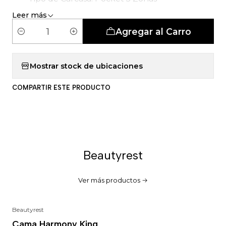
Leer más
Agregar al Carro
C
a
n
Mostrar stock de ubicaciones
t
COMPARTIR ESTE PRODUCTO
i
d
a
d
Beautyrest
Ver más productos
Beautyrest
-18%
Cama Harmony King