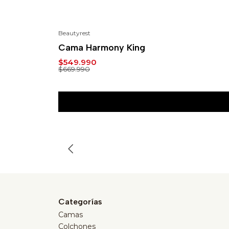
Beautyrest
-18%
Cama Harmony King
$549.990
$669.990
Categorías
Camas
Colchones