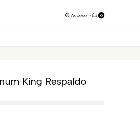
Acceso
0
num King Respaldo