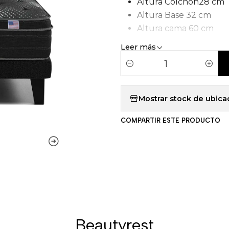
Altura Colchón28 cm
Altura Base 32 cm
Altura cama 60 cm
Tipo de Carcasa: Pock
Leer más
C
a
n
Mostrar stock de ubica
t
COMPARTIR ESTE PRODUCTO
i
d
a
d
Beautyrest