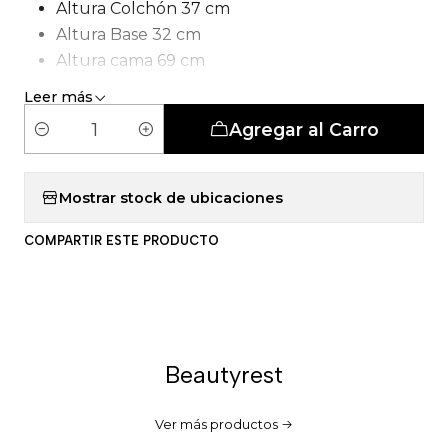
Altura Colchón 37 cm
Altura Base 32 cm
Altura cama 69 cm
Tipo de Carcasa: Pocket 5 Zonas
Leer más
Agregar al Carro
C
a
n
Mostrar stock de ubicaciones
t
COMPARTIR ESTE PRODUCTO
i
d
a
d
Beautyrest
Ver más productos