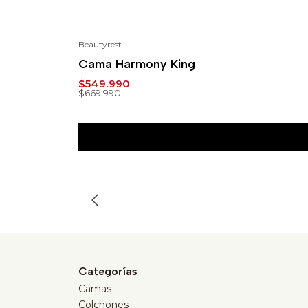
Beautyrest
-18%
Cama Harmony King
$549.990
$669.990
Categorías
Camas
Colchones