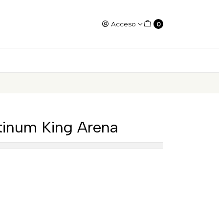
Acceso
0
inum King Arena