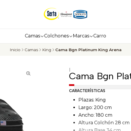
Camas
Colchones
Marcas
Carro
Inicio
Camas
King
Cama Bgn Platinum King Arena
|
Cama Bgn Plat
CARACTERÍSTICAS
Plazas: King
Largo: 200 cm
Ancho: 180 cm
Altura Colchón 28 cm
Altura Base 34 cm