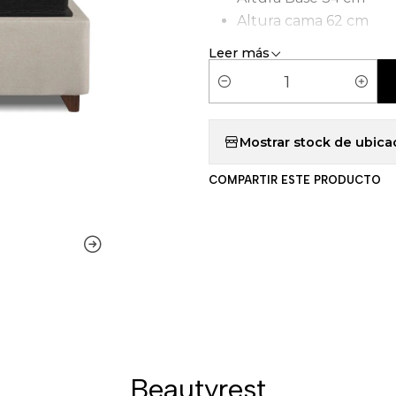
Altura cama 62 cm
Tipo de Carcasa: Pock
Leer más
C
a
n
Mostrar stock de ubica
t
COMPARTIR ESTE PRODUCTO
i
d
a
d
Beautyrest