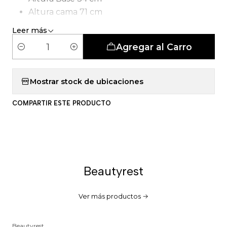
Altura cama 71 cm
Tipo de Carcasa: Pocket 5 Zonas
Leer más
Agregar al Carro
C
a
n
Mostrar stock de ubicaciones
t
COMPARTIR ESTE PRODUCTO
i
d
a
d
Beautyrest
Ver más productos
Beautyrest