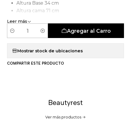
Altura Base 34 cm
Altura cama 71 cm
Tipo de Carcasa: Pocket Smartcomfort
Leer más
Agregar al Carro
C
a
n
Mostrar stock de ubicaciones
t
COMPARTIR ESTE PRODUCTO
i
d
a
d
Beautyrest
Ver más productos