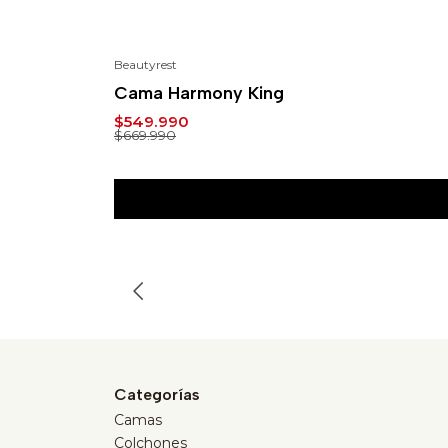
Beautyrest
-18%
Cama Harmony King
$549.990
$669.990
Categorías
Camas
Colchones