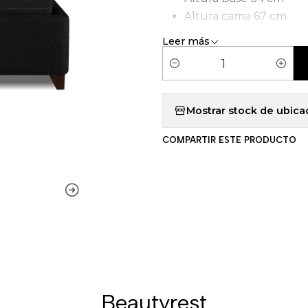
Altura cama 67 cm
Tipo de Carcasa: Pock
Leer más
C
a
n
Mostrar stock de ubica
t
COMPARTIR ESTE PRODUCTO
i
d
a
d
Beautyrest